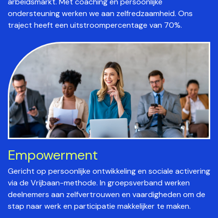
arbeidsmarkt. Met coaching en persoonlijke
ondersteuning werken we aan zelfredzaamheid. Ons
traject heeft een uitstroompercentage van 70%.
Empowerment
Gericht op persoonlijke ontwikkeling en sociale activering
via de Vrijbaan-methode. In groepsverband werken
deelnemers aan zelfvertrouwen en vaardigheden om de
stap naar werk en participatie makkelijker te maken.