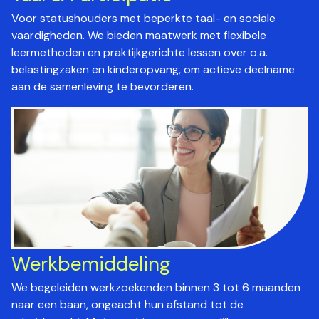
Voor statushouders met beperkte taal- en sociale
vaardigheden. We bieden maatwerk met flexibele
leermethoden en praktijkgerichte lessen over o.a.
belastingzaken en kinderopvang, om actieve deelname
aan de samenleving te bevorderen.
Werkbemiddeling
We begeleiden werkzoekenden binnen 3 tot 6 maanden
naar een baan, ongeacht hun afstand tot de